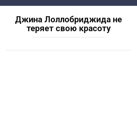
Skip
to
Джина Лоллобриджида не
content
теряет свою красоту